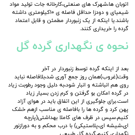
اتوبان ها،شهرک های صنعتی،کارخانه جات تولید مواد
شیمیای و دودزا حداقل فاصله ی 10کیلومتری داشته
باشند.یا اینکه از یک زنبوردار مطمئن و قابل اعتماد
گرده را خریداری کنند.
نحوه ی نگهداری گرده گل
بعد از اینکه گرده توسط زنبوردار در آخر
وقت(غروب)همان روز جمع آوری شد،بلافاصله نباید
روی هم انباشته و انبار شود،به دلیل وجود رطوبت زیاد
در گرده امکان بو گرفتن و کرم زدن بسیار زیاد
است.برای جلوگیری از این اتفاق باید در هوای آزاد
پهن کرد و گرده ها را بافاصله ی مناسب ازهم خشک
کنیم.سپس در ظرف های کاملا بهداشتی(پارچه
ای،شیشه ای،پلاستیکی) با درب محکم و به دورازنور
نگهداری کنیم.گرده گل طبیعی