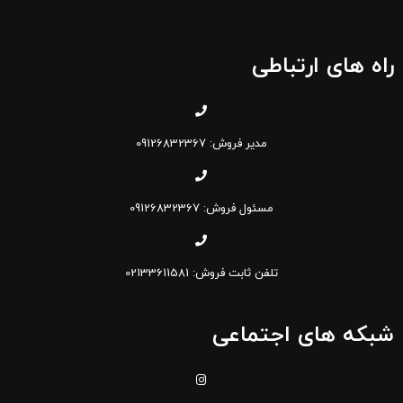
راه های ارتباطی
مدیر فروش: 09126832367
مسئول فروش: 09126832367
تلفن ثابت فروش: 02133611581
شبکه های اجتماعی