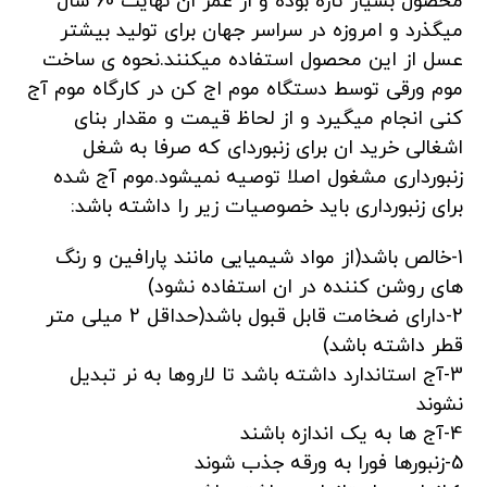
محصول بسیار تازه بوده و از عمر ان نهایت 60 سال
میگذرد و امروزه در سراسر جهان برای تولید بیشتر
عسل از این محصول استفاده میکنند.نحوه ی ساخت
موم ورقی توسط دستگاه موم اج کن در کارگاه موم آج
کنی انجام میگیرد و از لحاظ قیمت و مقدار بنای
اشغالی خرید ان برای زنبوردای که صرفا به شغل
زنبورداری مشغول اصلا توصیه نمیشود.موم آج شده
برای زنبورداری باید خصوصیات زیر را داشته باشد:
1-خالص باشد(از مواد شیمیایی مانند پارافین و رنگ
های روشن کننده در ان استفاده نشود)
2-دارای ضخامت قابل قبول باشد(حداقل 2 میلی متر
قطر داشته باشد)
3-آج استاندارد داشته باشد تا لاروها به نر تبدیل
نشوند
4-آج ها به یک اندازه باشند
5-زنبورها فورا به ورقه جذب شوند