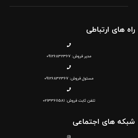
راه های ارتباطی
مدیر فروش: 09126832367
مسئول فروش: 09126832367
تلفن ثابت فروش: 02133611581
شبکه های اجتماعی