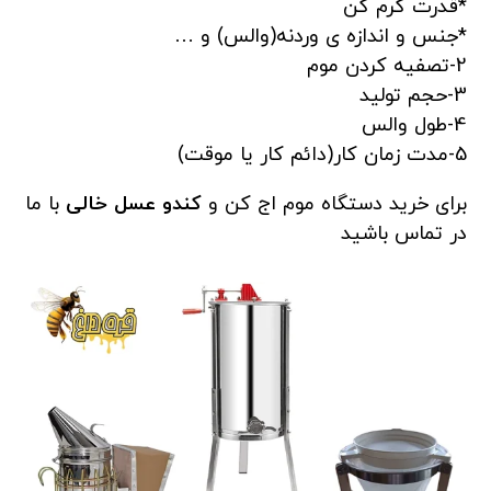
*قدرت گرم کن
*جنس و اندازه ی وردنه(والس) و …
2-تصفیه کردن موم
3-حجم تولید
4-طول والس
5-مدت زمان کار(دائم کار یا موقت)
برای خرید دستگاه موم اج کن و
کندو عسل خالی
با ما
در تماس باشید