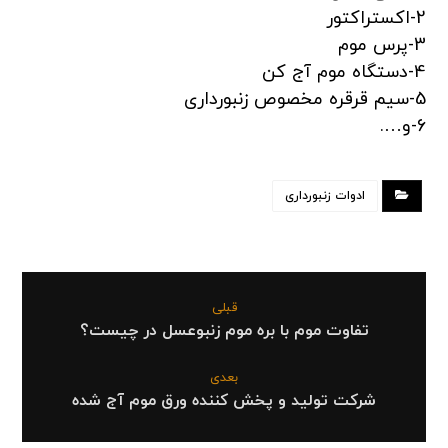
2-اکستراکتور
3-پرس موم
4-دستگاه موم آج کن
5-سیم قرقره مخصوص زنبورداری
6-و….
ادوات زنبورداری
قبلی
تفاوت موم با بره موم زنبوعسل در چیست؟
بعدی
شرکت تولید و پخش کننده ورق موم آج شده