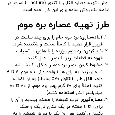
روش، تهیه عصاره الکلی یا تنتور (Tincture) است. در
ادامه یک روش ساده برای این کار آمده است:
طرز تهیه
عصاره بره موم
آماده‌سازی:
بره موم خام را برای چند ساعت در
فریزر قرار دهید تا کاملاً سخت و شکننده شود.
خرد کردن:
بره موم یخ‌زده را با هاون یا آسیاب
قهوه به قطعات ریز یا پودر تبدیل کنید.
مخلوط کردن:
پودر بره موم را داخل یک شیشه
تیره بریزید. به ازای هر ۱ واحد وزنی بره موم، ۲ تا ۴
واحد الکل طبی (اتانول ۷۰٪ به بالا) به آن اضافه
کنید. (مثلاً برای ۲۰ گرم پودر بره موم، از ۴۰ تا ۸۰
میلی‌لیتر الکل استفاده کنید).
عصاره‌گیری:
درب شیشه را محکم ببندید و آن را
برای ۱ تا ۲ هفته در یک مکان تاریک و خنک
نگهداری کنید. هر روز یک یا دو بار شیشه را به