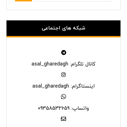
شبکه های اجتماعی
کانال تلگرام: asal_gharedagh
اینستاگرام: asal_gharedagh
واتساپ: 09358532659