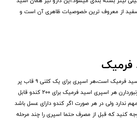
دوم اسپری های اسید فرمیک در قوطی های 550 میلی لیتر بسته بندی میشود.این دارو نیز همان اسید
درب سفید از معروف ترین خصوصیات ظاهری آن است و
 فرمیک
یکی از راحتترین ضد کنه های زنبورداری همین اسپری اسید فرمیک است،هر اسپری برای یک کلنی 9 قاب پر
جمیعت باید به مدت یک ثانیه تزریق شود.طبق تجربه زنبوردارن هر اسپری اسید فرمیک برای 200 کندو قابل
م ندارد ولی در هر صورت اگر کندو دارای عسل باشد
 کنید.توجه کنید که قبل از مصرف حتما اسپری را چند مرحله