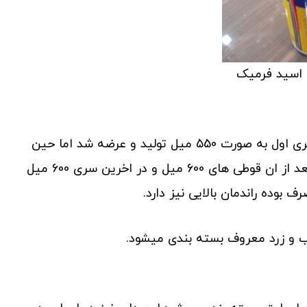
اسید فرمیک
این مدل به سفارش کشورهای عربی ساخته شده و در سری اول به صورت 550 میل تولید و عرضه شد اما حین
مصرف متوجه شدند که اثر کنه کشی بسیار کمی دارد،بعد از ان قوطی های 600 میل و در اخرین سری 600 میل
بوده راندمان بالایی نیز دارد.
آب و زرد معروف بسته بندی میشود.