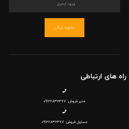
مشاوره رایگان
راه های ارتباطی
مدیر فروش: 09126832367
مسئول فروش: 09126832367