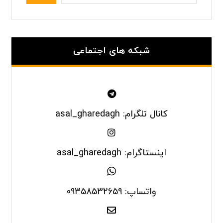
شبکه های اجتماعی
کانال تلگرام: asal_gharedagh
اینستاگرام: asal_gharedagh
واتساپ: 09358532659