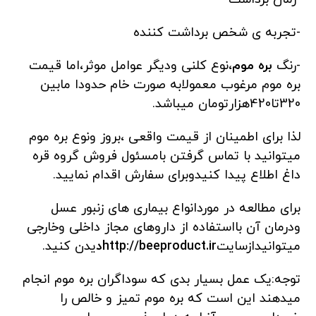
-تجربه ی شخص برداشت کننده
-رنگ
بره موم
،نوع کلنی ودیگر عوامل موثر،اما قیمت
بره موم مرغوب معمولابه صورت خام حدودا مابین
320تا420هزارتومان میباشد.
لذا برای اطمینان از قیمت واقعی ،بروز ونوع بره موم
میتوانید با تماس گرفتن بامسئول فروش گروه قره
داغ اطلاع پیدا کنیدوبرای سفارش اقدام نمایید.
برای مطالعه در موردانواع بیماری های زنبور عسل
ودرمان آن بااستفاده از داروهای مجاز داخلی وخارجی
میتوانیدازسایت
http://beeproduct.ir
د
یدن کنید.
توجه:یک عمل بسیار بدی که سوداگران بره موم انجام
میدهند این است که بره موم تمیز و خالص را