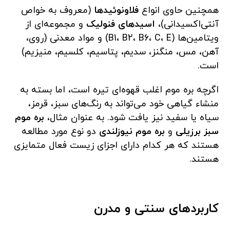
همچنین حاوی انواع
فلاونوئیدها
(معروف به خواص
آنتی‌اکسیدانی)،
اسیدهای فنولیک
و مجموعه‌ای از
ویتامین‌ها (B1، B2، B6، C، E) و مواد معدنی (روی،
آهن، مس، منگنز، سدیم، پتاسیم، کلسیم، منیزیم)
است.
اگرچه بره موم اغلب قهوه‌ای تیره است، اما بسته به
منشاء گیاهی خود می‌تواند به رنگ‌های سبز، قرمز،
سیاه یا سفید نیز یافت شود. به عنوان مثال،
بره موم
سبز برزیلی
و
بره موم نیوزلندی
دو نوع مورد مطالعه
هستند که هر کدام دارای اجزای زیست فعال متمایزی
هستند.
کاربردهای سنتی و مدرن