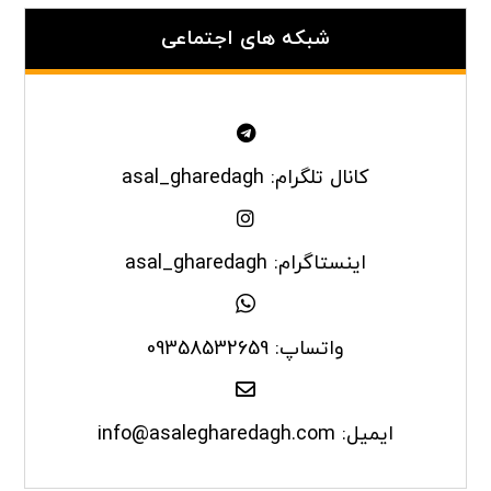
شبکه های اجتماعی
کانال تلگرام: asal_gharedagh
اینستاگرام: asal_gharedagh
واتساپ: 09358532659
ایمیل: info@asalegharedagh.com