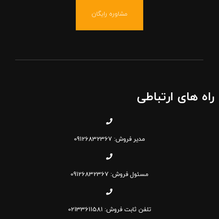
مشاوره رایگان
راه های ارتباطی
مدیر فروش: 09126832367
مسئول فروش: 09126832367
تلفن ثابت فروش: 02133611581