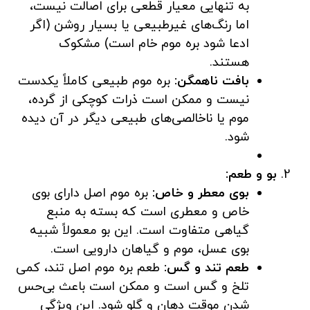
به تنهایی معیار قطعی برای اصالت نیست،
اما رنگ‌های غیرطبیعی یا بسیار روشن (اگر
ادعا شود بره موم خام است) مشکوک
هستند.
بافت ناهمگن:
بره موم طبیعی کاملاً یکدست
نیست و ممکن است ذرات کوچکی از گرده،
موم یا ناخالصی‌های طبیعی دیگر در آن دیده
شود.
بو و طعم:
بوی معطر و خاص:
بره موم اصل دارای بوی
خاص و معطری است که بسته به منبع
گیاهی متفاوت است. این بو معمولاً شبیه
بوی عسل، موم و گیاهان دارویی است.
طعم تند و گس:
طعم بره موم اصل تند، کمی
تلخ و گس است و ممکن است باعث بی‌حس
شدن موقت دهان و گلو شود. این ویژگی