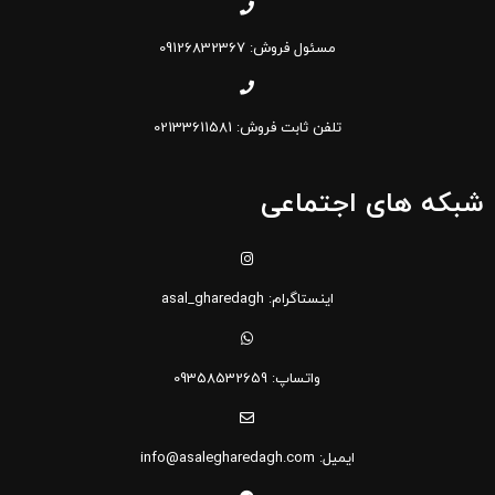
مسئول فروش: 09126832367
تلفن ثابت فروش: 02133611581
شبکه های اجتماعی
اینستاگرام: asal_gharedagh
واتساپ: 09358532659
ایمیل: info@asalegharedagh.com