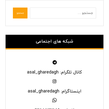
جستجو
شبکه های اجتماعی
کانال تلگرام: asal_gharedagh
اینستاگرام: asal_gharedagh