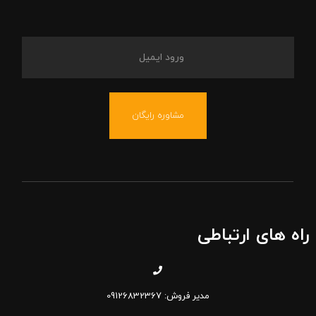
مشاوره رایگان
راه های ارتباطی
مدیر فروش: 09126832367