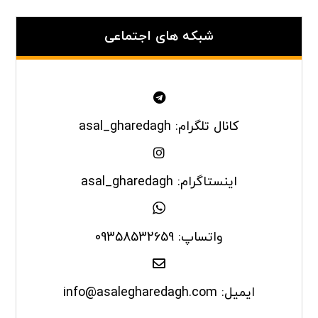
شبکه های اجتماعی
کانال تلگرام: asal_gharedagh
اینستاگرام: asal_gharedagh
واتساپ: 09358532659
ایمیل: info@asalegharedagh.com