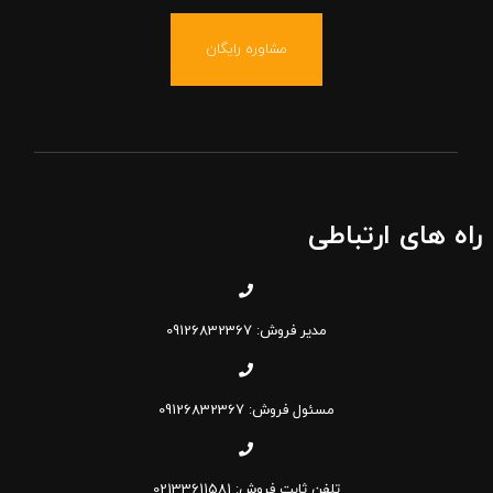
مشاوره رایگان
راه های ارتباطی
مدیر فروش: 09126832367
مسئول فروش: 09126832367
تلفن ثابت فروش: 02133611581