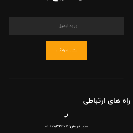
مشاوره رایگان
راه های ارتباطی
مدیر فروش: 09126832367