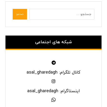
جستجو
شبکه های اجتماعی
کانال تلگرام: asal_gharedagh
اینستاگرام: asal_gharedagh