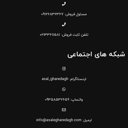
مسئول فروش: 09126832367
تلفن ثابت فروش: 02133611581
شبکه های اجتماعی
اینستاگرام: asal_gharedagh
واتساپ: 09358532659
ایمیل: info@asalegharedagh.com