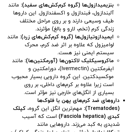
بنزیمیدازول‌ها (گروه کرم‌کش‌های سفید):
مانند
آلبندازول، فبندازول و اکسفندازول. این داروها
طیف وسیعی دارند و بر روی مراحل مختلف
زندگی کرم (تخم، لارو و بالغ) مؤثرند.
ایمیدازوتیازول‌ها (گروه کرم‌کش‌های زرد):
مانند
لوامیزول که علاوه بر اثر ضد کرم، محرک
سیستم ایمنی نیز هست.
ماکروسیکلیک لاکتون‌ها (آورمکتین‌ها):
مانند
ایفرمکتین (Ivermectin)، دورامکتین و
موکسیدکتین. این گروه دارویی بسیار محبوب
است زیرا علاوه بر کرم‌های داخلی، بر روی
بسیاری از انگل‌های خارجی نیز مؤثر است.
داروهای ضد کرم‌های پهن یا فلوک‌ها
(Trematodes):
مهم‌ترین انگل این گروه،
کپلک
کبدی (Fasciola hepatica)
است که آسیب
شدیدی به کبد می‌زند. داروهایی مانند