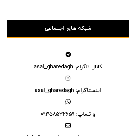
شبکه های اجتماعی
کانال تلگرام: asal_gharedagh
اینستاگرام: asal_gharedagh
واتساپ: 09358532659