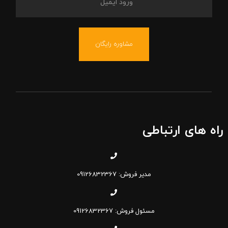
مشاوره رایگان
راه های ارتباطی
مدیر فروش: 09126832367
مسئول فروش: 09126832367