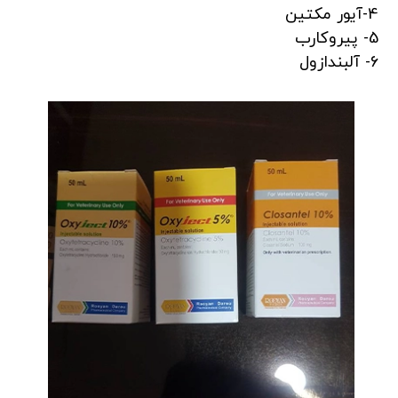
4-آیور مکتین
5- پیروکارب
6- آلبندازول