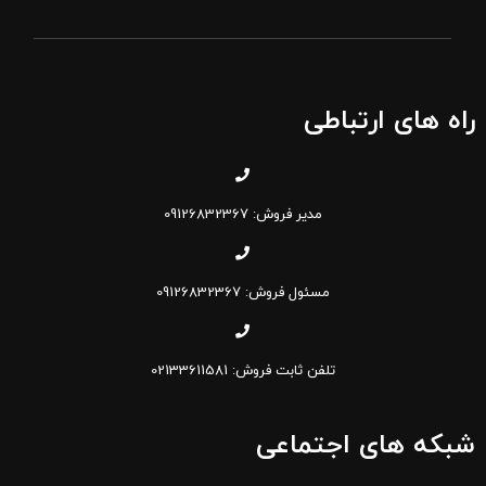
راه های ارتباطی
مدیر فروش: 09126832367
مسئول فروش: 09126832367
تلفن ثابت فروش: 02133611581
شبکه های اجتماعی