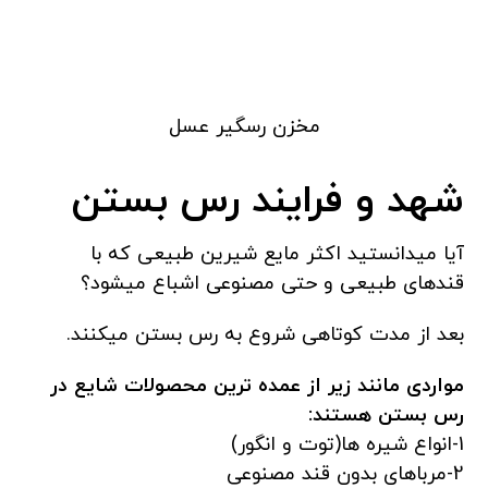
مخزن رسگیر عسل
شهد و فرایند رس بستن
آیا میدانستید اکثر مایع شیرین طبیعی که با
قندهای طبیعی و حتی مصنوعی اشباع میشود؟
بعد از مدت کوتاهی شروع به رس بستن میکنند.
مواردی مانند زیر از عمده ترین محصولات شایع در
رس بستن هستند:
1-انواع شیره ها(توت و انگور)
2-مرباهای بدون قند مصنوعی